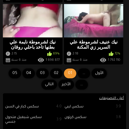
نيك عنيف لشرموطة علي
نيك لشرموطة نايمة علي
السرير زي المكنة
بطنها تاخد باحلي روقان
2:15
69%
2:18
72%
1 792 110
منذ 6 سنة
1 696 877
منذ 6 سنة
الأول
...
01
02
03
04
05
...
الأخير
التالي
أعلى التصنيفات
3.9
سكس ليبي
4.0
سكس كبار في السن
3.8
سكس كرتون
سكس شيميل متحول
3.9
جنسي