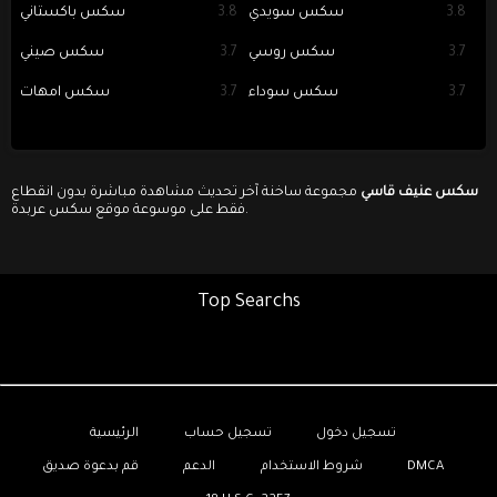
3.8
سكس سويدي
3.8
سكس باكستاني
3.7
سكس روسي
3.7
سكس صيني
3.7
سكس سوداء
3.7
سكس امهات
سكس عنيف قاسي
مجموعة ساخنة آخر تحديث مشاهدة مباشرة بدون انقطاع
فقط على موسوعة موقع سكس عربدة.
Top Searchs
تسجيل دخول
تسجيل حساب
الرئيسية
DMCA
شروط الاستخدام
الدعم
قم بدعوة صديق