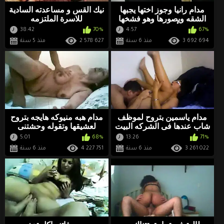
مدام رانيا وجوز اختها يجبها
نيك القس و مساعدته السادية
الشقه ويصورها وهو فشخها
للاسرة الملتزمه
نيك بأجمل اوضاع وا
38:42
70%
4:57
67%
3 692 694
منذ 6 سنة
2 578 627
منذ 5 سنة
مدام ياسمين بتروح لموظف
مدام هبه منيوكه هايجه بتروح
شاب عندها فى الشركه البيت
لعشيقها وتقوله وحشتنى
ويفشخها نيك
وزبرك وحشنى موت
5:01
68%
13:26
71%
3 261 022
منذ 6 سنة
4 227 751
منذ 6 سنة