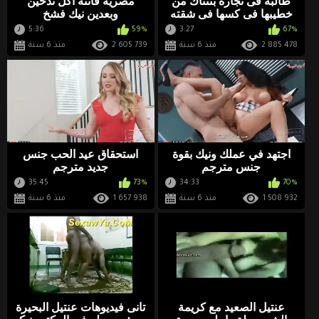
طالبة فى تجارة بتتناك من
مصريه فاتنه اكل تدخين
خطيبها فى كسها فى شقته
وبعدين نيك فشخ
واحلى نيك واهات
5:36
59%
3:27
67%
2 885 478
منذ 6 سنة
2 605 739
منذ 6 سنة
اجتهد في عملك ونيك بقوة
استحقاق عيد الحب جنس
جنس مترجم
جديد مترجم
35:45
73%
34:33
70%
1 508 932
منذ 6 سنة
1 657 938
منذ 6 سنة
عنتيل الصعيد مع كريمة
تانى فيديوهات عنتيل البحيرة