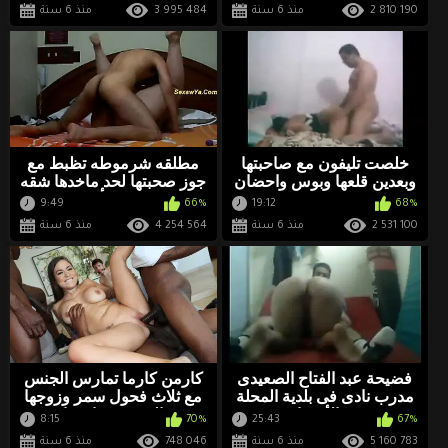
2 810 190
منذ 6 سنة
3 995 484
منذ 6 سنة
خلصت تليفون مع صاحبتها
مطلقه شرموطه تظبط مع
وبعدين قلعها وبوس واحضان
جوز صحبتها لحد ماخدها شقه
وتقفيش ولحس ونيك يجنن
وفشخها نيك بأعلى اهات
9:49
66%
19:12
68%
2 531 100
منذ 6 سنة
4 254 564
منذ 6 سنة
فضيحة عبد الفتاح الصعيدى
كارمن كارما تمارس الجنس
مدرب نادى فى بلدية المحلة
مع ثلاث فحول سمر وزوجها
مع الأعضاء
الديوث يشاهدها
8:15
70%
25:43
67%
5 160 783
منذ 6 سنة
748 046
منذ 6 سنة