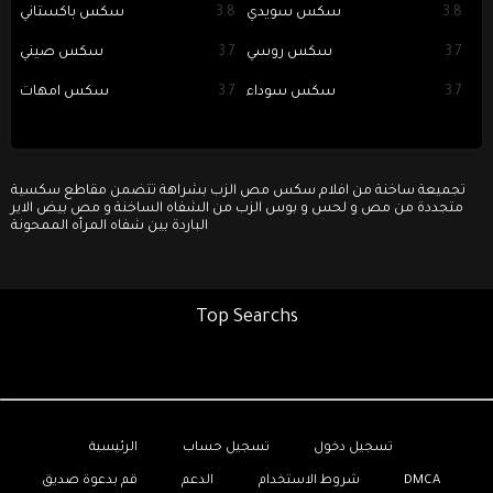
3.8
سكس سويدي
3.8
سكس باكستاني
3.7
سكس روسي
3.7
سكس صيني
3.7
سكس سوداء
3.7
سكس امهات
تجميعة ساخنة من افلام سكس مص الزب بشراهة تتضمن مقاطع سكسية
متجددة من مص و لحس و بوس الزب من الشفاه الساخنة و مص بيض الاير
الباردة بين شفاه المرأه الممحونة
Top Searchs
تسجيل دخول
تسجيل حساب
الرئيسية
DMCA
شروط الاستخدام
الدعم
قم بدعوة صديق