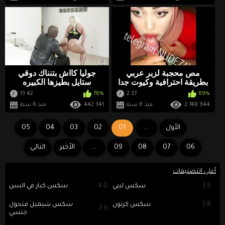
مص محجبة لزبر عربي
جوليا كااش بتنناك دوقي
بطريقة احترافية وكيوت جدا
ستايل بطيزها الكبيره
13:42
76%
2:37
69%
2 748 944
منذ 6 سنة
442 341
منذ 6 سنة
الأول
...
01
02
03
04
05
06
07
08
09
...
الأخير
التالي
أعلى التصنيفات
3.9
سكس ليبي
4.0
سكس كبار في السن
3.8
سكس كرتون
سكس شيميل متحول
3.9
جنسي