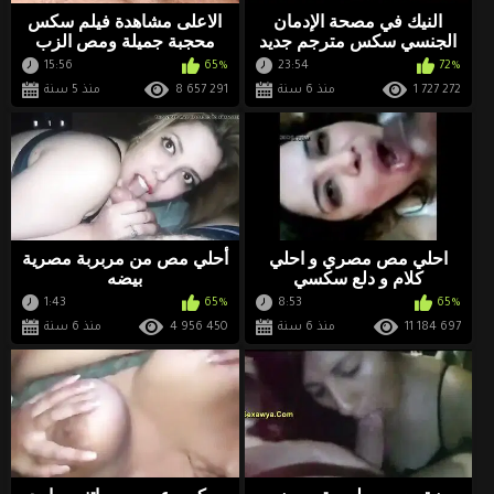
النيك في مصحة الإدمان
الاعلى مشاهدة فيلم سكس
الجنسي سكس مترجم جديد
محجبة جميلة ومص الزب
15:56
65%
23:54
72%
1 727 272
منذ 6 سنة
8 657 291
منذ 5 سنة
احلي مص مصري و احلي
أحلي مص من مربربة مصرية
كلام و دلع سكسي
بيضه
1:43
65%
8:53
65%
11 184 697
منذ 6 سنة
4 956 450
منذ 6 سنة