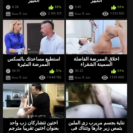
الكبير
الكبير
4:38
68%
3:41
66%
1 533 100
منذ 6 سنة
2 915 671
منذ 6 سنة
اخلاق الممرضة الفاضلة
استطيع مساعدتك بالسكس
السمينة الشقراء
الممرضة المثيرة
36:31
72%
30:22
69%
1 591 468
منذ 6 سنة
1 048 182
منذ 6 سنة
نتاية بجسم مربرب زى الملبن
اختين تتشاركان زب واحد
بتمص زبر جارها وتتناك فى
بعنوان اختين تقريبا مترجم