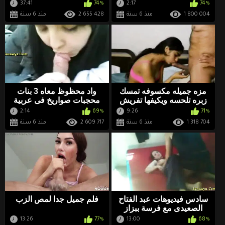
كسها
37:41
74%
2:17
74%
1 800 004
منذ 6 سنة
2 655 428
منذ 6 سنة
مزه جميله مكسوفه تمسك
واد محظوظ معاه 3 بنات
زبره تلحسه ويكيفها تفريش
محجبات صواريخ فى عربية
ولعب جامده اوى
ملاكى كل واحدة تمص شوية
2:14
69%
9:26
71%
1 318 704
منذ 6 سنة
2 609 717
منذ 6 سنة
سادس فيديوهات عبد الفتاح
فلم جميل جدا لمص الزب
الصعيدى مع فرسة ببزاز
كبيرة بتتدلع مش راضية
13:26
77%
13:00
68%