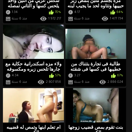
مزة بجسم ملبن بتمص زبر
سكس عربي من اتنين واحد
حبيبها وتتاوه لحد ما يجيب لبنه
يلحس كسها و التاني تمصله
من شدة هيجانها
زبه
1:34
70%
4:17
64%
1 477 734
منذ 6 سنة
1 972 217
منذ 6 سنة
طالبة فى تجارة بتتناك من
ولاء مزه اسكندرانية حكاية مع
خطيبها فى كسها فى شقته
جارها تلحس زبره ومكسوفه
واحلى نيك واهات
يقلعها ويهيجها وي
4:34
57%
3:27
67%
2 886 024
منذ 6 سنة
2 807 856
منذ 6 سنة
بنت تقوم بمص قضيب زوجها
ام تعلم ابنها وتمص له قضيبه