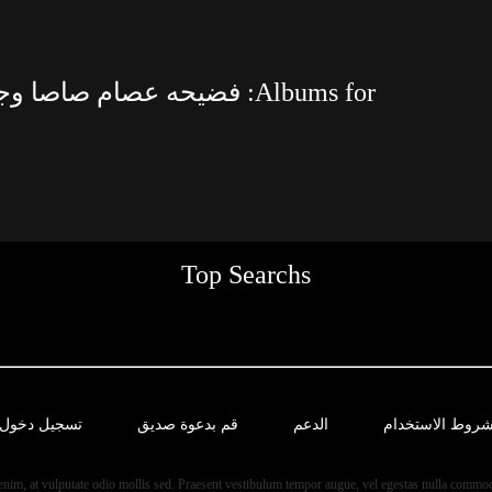
Albums for: فضيحه عصام صاصا وجهاد
Top Searchs
روط الاستخدام
الدعم
قم بدعوة صديق
تسجيل دخول
 enim, at vulputate odio mollis sed. Praesent vestibulum tempor augue, vel egestas nulla commo