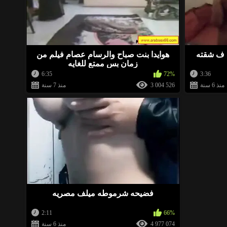
 ف شقته
هوايدا بنت صباح والرسام عصام فيلم من
زمان بس ممتع للغايه
6:35
72%
3:36
منذ 6 سنة
3 004 526
منذ 7 سنة
فضيحه شرموطه ميلف مصريه
2:11
66%
4 977 074
منذ 6 سنة