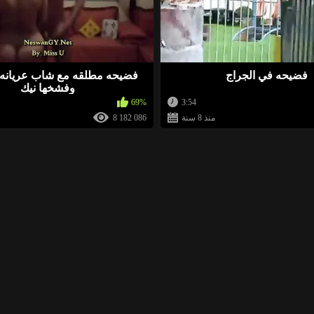
فضيحه في الجراج
فضيحه مطلقه مع شاب عريانه
وفشخها نيك
69%
3:54
منذ 8 سنة
8 182 086