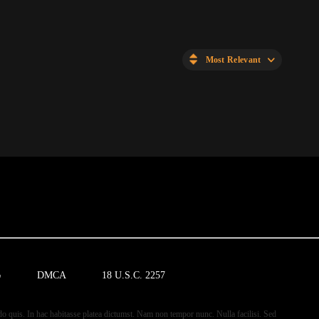
Most Relevant
18 U.S.C. 2257
DMCA
ش
do quis. In hac habitasse platea dictumst. Nam non tempor nunc. Nulla facilisi. Sed