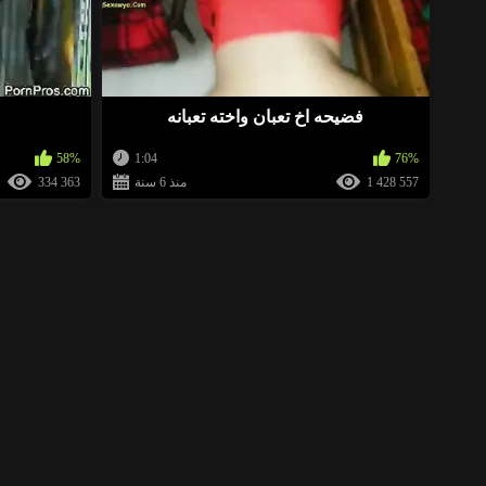
فضيحه اخ تعبان واخته تعبانه
58%
1:04
76%
1 428 557
منذ 6 سنة
334 363