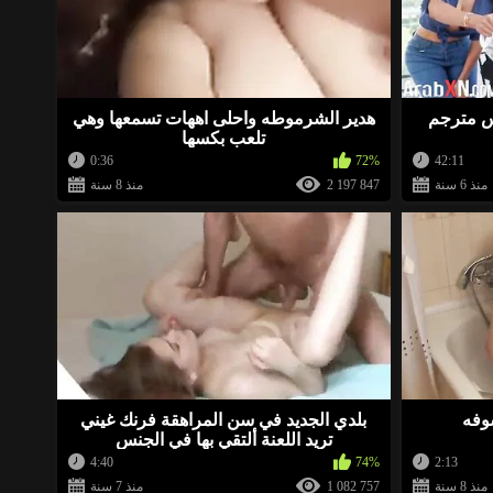
كس مترجم
هدير الشرموطه واحلى اههات تسمعها وهي
تلعب بكسها
0:36
72%
42:11
منذ 6 سنة
2 197 847
منذ 8 سنة
وفه
بلدي الجديد في سن المراهقة فرنك غيني
تريد اللعنة ألتقي بها في الجنس
4:40
74%
2:13
منذ 8 سنة
1 082 757
منذ 7 سنة