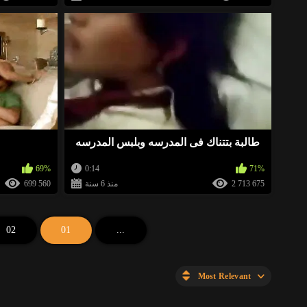
طالبة بتتناك فى المدرسه وبلبس المدرسه
69%
0:14
71%
2 713 675
منذ 6 سنة
699 560
02
01
...
Most Relevant