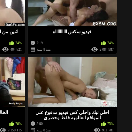
فيديو سكس ااااااااااه
اثنين من ا
74%
7:19
74%
2 084 987
منذ 8 سنة
404 821
احلي نيك واحلي كس فيديو مدفوع علي
الخال
المواقع العالميه فقط وحصري
76%
5:00
75%
911 781
منذ 8 سنة
9 150 115