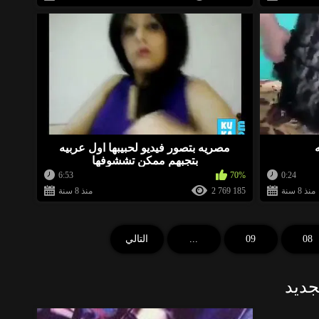
مصريه بتصور فيديو لحبيبها اول عربيه
بتجبهم ممكن تششوفها
6:53
70%
0:24
منذ 8 سنة
2 769 185
منذ 8 سنة
08
09
...
التالي