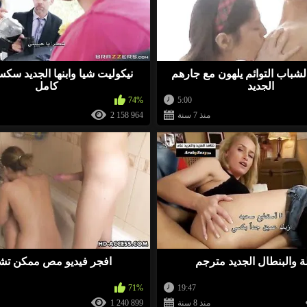
لشباب التوائم يلهون مع جارهم
نيكوليت شيا وابنها الجديد س
الجديد
كامل
74%
5:00
منذ 7 سنة
2 158 964
ة والبنطال الجديد مترجم
افجر فيديو مص ممكن تش
71%
19:47
منذ 8 سنة
1 240 899