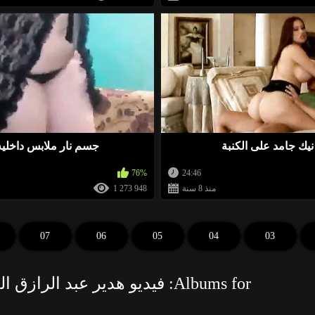
نيك جامد على الكنبة
جسم نار ملابس داخليه
76%
24:46
منذ 8 سنة
1 273 948
07
06
05
04
03
Albums for: فيديو هدير عبد الرازق الجديد