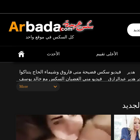
إبحث عن ما تشتهي
كل السكس في موقع واحد
الأعلى تقييم
الأحدث
فيديو سكس فضيحة منى فاروق وشيماء الحاج يتناكوا
هدير
فيديو منى الغضبان السكس مع خالد يوسف
ر هدير عبدالرازق
مشاهدة
More
لرزاق كامل اضغط تشغيل في التطبيق وثبت تطبيق TeraBox لكي تستطيع المشاهده(2).mp4 44.5MB
لجديد
و سكس فضيحة ياسمين الخطيب والمخرج خالد يوسف
فيديو
فيديو هدير عبدالرازق
فضيحة غادة عبد الرازق
ق
سكس هدير
جدا و قبلات شاهد قبل الحذف
فيلم سكس هدير
فيديو كول
 مسرب حبيبه رضا
فيديو مسرب سعوديات
فضيحة هدير عبد
س فيديو مترجم
فيديو خالد يوسف