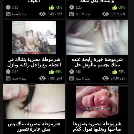
و بتتناك بكل متعه
اللايف
5:12
73%
1:25
68%
3 515 280
منذ 6 سنة
3 453 502
منذ 6 سنة
شرموطة خبرة رايحة عنده
شرموطة مصرية بتتناك في
تتناك بجسم مالوش حل
الشقة مع راجل راكبه ونازل
دعك
2:12
69%
1:01
75%
2 030 225
منذ 6 سنة
7 807 204
منذ 6 سنة
شرموطة مصرية يصورها
شرموطة مصرية تتناك بس
صاحبها ويخليها تقول كلام
مش عايزة تتصور