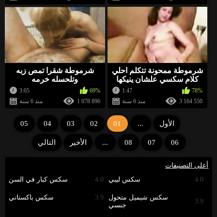
شرموطة ممحونة تتكلم احلي
شرموطة شقرا تمص زبه
كلام سكسي علشان ينيكها
وتلحسله خرمه
3:05
69%
1:47
78%
3 164 550
منذ 6 سنة
1 078 896
منذ 6 سنة
الأول
...
01
02
03
04
05
06
07
08
...
الأخير
التالي
أعلى التصنيفات
4.0
سكس ليبي
4.0
سكس كبار في السن
سكس شيميل متحول
3.9
سكس باكستاني
3.9
جنسي