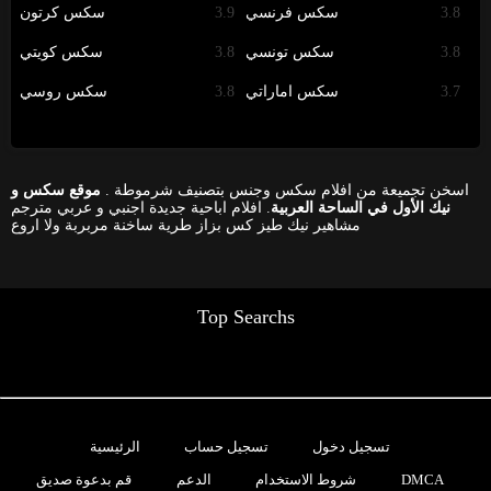
3.8
سكس فرنسي
3.9
سكس كرتون
3.8
سكس تونسي
3.8
سكس كويتي
3.7
سكس اماراتي
3.8
سكس روسي
اسخن تجميعة من افلام سكس وجنس بتصنيف شرموطة .
موقع سكس و
نيك الأول في الساحة العربية
. افلام اباحية جديدة اجنبي و عربي مترجم
مشاهير نيك طيز كس بزاز طرية ساخنة مربربة ولا اروع
Top Searchs
تسجيل دخول
تسجيل حساب
الرئيسية
DMCA
شروط الاستخدام
الدعم
قم بدعوة صديق