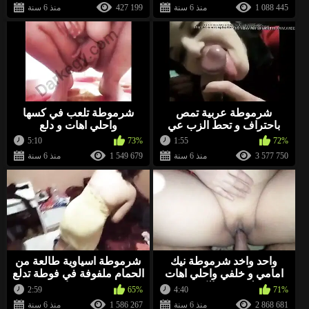
1 088 445
منذ 6 سنة
427 199
منذ 6 سنة
شرموطة عربية تمص
شرموطة تلعب في كسها
باحتراف و تحط الزب عي
واحلي اهات و دلع
شفايفها
5:10
73%
1:55
72%
3 577 750
منذ 6 سنة
1 549 679
منذ 6 سنة
واحد واخد شرموطة نيك
شرموطة اسياوية طالعة من
امامي و خلفي واحلي اهات
الحمام ملفوفة في فوطة تدلع
ولعب في الكس
حبيبها
2:59
65%
4:40
71%
2 868 681
منذ 6 سنة
1 586 267
منذ 6 سنة