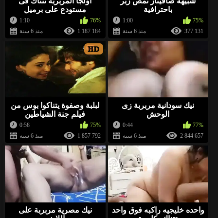
شبيهة صافيناز تمص زبر
اولجا المربربة تتناك فى
باحترافية
مستودع على برميل
1:10
76%
1:00
75%
377 131
منذ 6 سنة
1 187 184
منذ 6 سنة
HD
نيك سودانية مربربة زى
لبلبة وصفوة يتناكوا بوس من
الوحش
فيلم جنة الشياطين
0:58
75%
0:44
77%
2 844 657
منذ 6 سنة
1 857 792
منذ 6 سنة
واحده خليجيه راكبه فوق واحد
نيك مصرية مربربة على