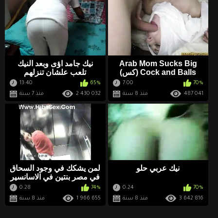
Arab Mom Sucks Big
نيك جامد اؤى وبعد النيك
Cock and Balls (كس)
تلعب علشان تنزلهم
13:40
65%
7:00
70%
487 041
منذ 8 سنة
2 430 032
منذ 7 سنة
نيك عربي حلو
لمن يشكك في وجود السحاق
في مصر بنتين في الاسانسير
0:28
74%
0:24
70%
3 642 816
منذ 8 سنة
1 966 655
منذ 8 سنة