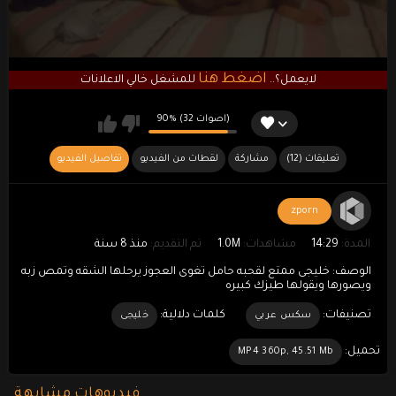
اضغط هنا
لايعمل؟..
للمشغل خالي الاعلانات
90% (32 اصوات)
(12) تعليقات
مشاركة
لقطات من الفيديو
تفاصيل الفيديو
zporn
المدة:
14:29
مشاهدات:
1.0M
تم التقديم:
منذ 8 سنة
الوصف:
خليجى ممتع لقحبه حامل تغوى العجوز يرحلها الشقه وتمص زبه
ويصورها ويقولها طيزك كبيره
تصنيفات:
كلمات دلالية:
سكس عربي
خليجى
تحميل:
MP4 360p, 45.51 Mb
فيديوهات مشابهة