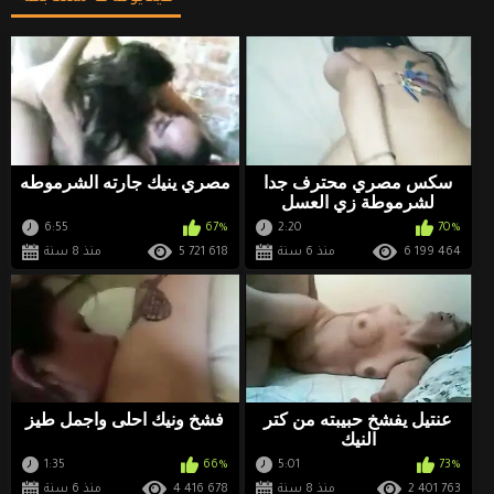
سكس مصري محترف جدا
مصري ينيك جارته الشرموطه
لشرموطة زي العسل
6:55
67%
2:20
70%
6 199 464
منذ 6 سنة
5 721 618
منذ 8 سنة
عنتيل يفشخ حبيبته من كتر
فشخ ونيك احلى واجمل طيز
النيك
1:35
66%
5:01
73%
2 401 763
منذ 8 سنة
4 416 678
منذ 6 سنة