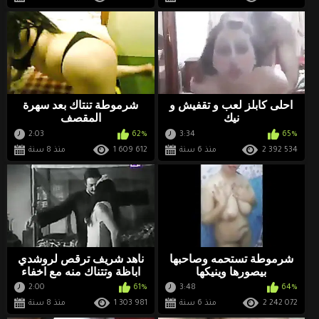
احلى كابلز لعب و تقفيش و
شرموطة تنتاك بعد سهرة
نيك
المقصف
2:03
62%
3:34
65%
2 392 534
منذ 6 سنة
1 609 612
منذ 8 سنة
شرموطة تستحمه وصاحبها
ناهد شريف ترقص لروشدي
بيصورها وينيكها
اباظة وتتناك منه مع اخفاء
الاوضاع بتشويش الشاشة
2:00
61%
3:48
64%
2 242 072
منذ 6 سنة
1 303 981
منذ 8 سنة