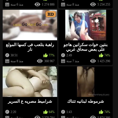
5 254 255
منذ 8 سنة
1 274 886
منذ 6 سنة
BellaWow
منذ 1 سنة
-1
HD
«
http://xnice.fun/arb
وقف قبالة النطر. أعرف موقعًا
أن آلاف الفتيات العازبات ينتظرن ممارسة الجنس. انظروا
إليهم
»
BellaWow
منذ 2 سنة
بنتين خوات سكرانين هاجو
راهبة بتلعب فى كسها المولع
على بعض سحاق عربي
نار
-6
30:51
77%
2:49
74%
«
http://xfind.site/arb
وقف قبالة النطر. أعرف موقعًا
1 425 296
منذ 7 سنة
360 967
منذ 8 سنة
أن آلاف الفتيات العازبات ينتظرن ممارسة الجنس. انظروا
إليهم
»
BellaWow
منذ 2 سنة
-2
«
http://xcool.site/arb
وقف قبالة النطر. أعرف موقعًا
شرموطه لبنانيه تتناك
شراميط مصريه ع السرير
أن آلاف الفتيات العازبات ينتظرن ممارسة الجنس. انظروا
إليهم
»
2:20
64%
1:43
74%
1 874 380
منذ 8 سنة
2 270 784
منذ 8 سنة