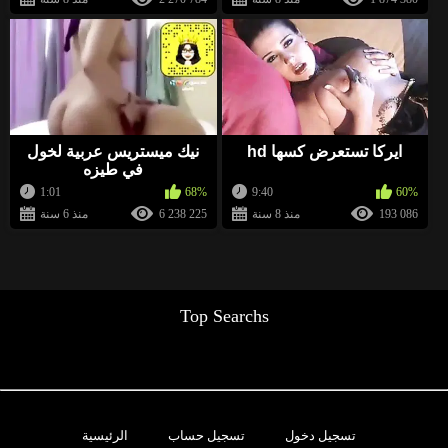
BellaWow
منذ 2 سنة
-1
«
http://xcool.site/arb
وقف قبالة النطر. أعرف موقعًا
أن آلاف الفتيات العازبات ينتظرن ممارسة الجنس. انظروا
إليهم
»
BellaWow
منذ 2 سنة
ايركا تستعرض كسها hd
نيك ميستريس عربية لخول
في طيزه
0
1:01
68%
9:40
60%
«
http://topflirt.fun/arb
وقف قبالة النطر. أعرف موقعًا
193 086
منذ 8 سنة
6 238 225
منذ 6 سنة
أن آلاف الفتيات العازبات ينتظرن ممارسة الجنس. انظروا
إليهم
»
Bent_SEXXX
منذ 2 سنة
Top Searchs
0
«
❤️❤️ www.ANTYLEE.com ❤️ اكبر موقع تعارف عربي
للمواعدة يرجى تقييم صوري على الرابط
❤️❤️❤️❤️❤️❤️
»
BellaWow
منذ 3 سنة
تسجيل دخول
تسجيل حساب
الرئيسية
-1