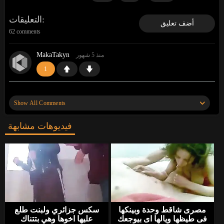
التعليقات
أضف تعليق
62 comments
MakaTakyn
منذ 5 شهور
1
«
«
https://gosex69/1ss60
وقف قبالة النطر. أعرف
موقعًا أن آلاف الفتيات العازبات ينتظرن ممارسة الجنس.
Show All Comments
انظروا إليهم»
»
فيديوهات مشابهة
MakaTakyn
منذ 5 شهور
0
«
«
https://gosex69/i5nux
وقف قبالة النطر. أعرف
موقعًا أن آلاف الفتيات العازبات ينتظرن ممارسة الجنس.
انظروا إليهم»
»
BellaWow
منذ 6 شهور
مصرى شاقط وحدة وبينكها
سكس جزائري ولبنت طلع
1
فى طيظها ويالها اى بيوجعك
عليها اخوها وهي بتتناك