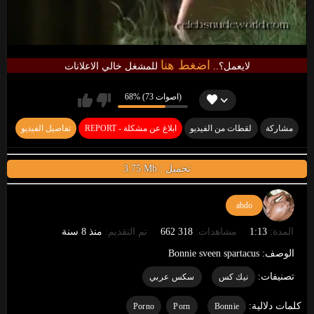
اضغط هنا
لايعمل؟..
للمشغل خالي الاعلانات
68% (73 اصوات)
مشاركة
لقطات من الفيديو
REPORT - ابلاغ عن مشكلة
تفاصيل الفيديو
3.75 Mb : تحميل
abdo
المدة:
1:13
مشاهدات:
318 662
تم التقديم:
منذ 8 سنة
الوصف:
Bonnie sveen spartacus
تصنيفات:
نيك كس
سكس عربي
كلمات دلالية:
Porno
Porn
Bonnie