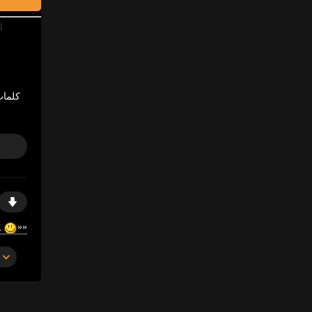
ا
كلمات
https://gosex69/4bp7g
«
«
https://ja.cat/arba
«