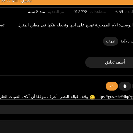
28.77 Mb : تحميل
لمدة:
6:59
مشاهدات:
778 012
تم التقديم:
منذ 8 سنة
الوصف:
الام الممحونة تهييج على ابنها وتجعله ينكها فى مطبخ المنزل
تصن
 دلالية:
امهات
أضف تعليق
-6
وقف قبالة النطر. أعرف موقعًا أن آلاف الفتيات العا
-2
وقف قبالة النطر. أعرف موقعًا أن آلاف الفتيات العازبات ي