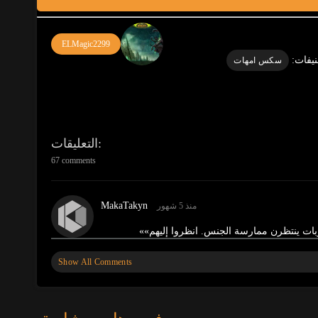
ELMagic2299
يفات:
سكس امهات
التعليقات
67 comments
MakaTakyn
منذ 5 شهور
زبات ينتظرن ممارسة الجنس. انظروا إليهم»
»
Show All Comments
BellaWow
منذ 6 شهور
نتظرن ممارسة الجنس. انظروا إليهم
»