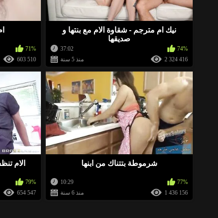
http://xfind.site/arb
«
نيك ام مترجم - شقاوة الام مع بنتها و
ام
صديقها
71%
37:02
74%
http://xcool.site/arb
«
2 324 416
منذ 5 سنة
603 510
http://xcool.site/arb
«
http://topflirt.fun/arb
«
شرموطة بتتناك من ابنها
الام تنظ
79%
10:29
77%
1 436 156
منذ 6 سنة
654 547
«
تعلم بالف