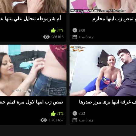
وقف قبالة النطر. أعرف موقعًا أن آلاف الفتيات العازبات
 تمص زب ابنها محارم
أم شرموطه تتحايل علي بنتها ع
-8
74%
9:00
وقف قبالة النطر. أعرف موقعًا أن آلاف الفتيات العازبا
منذ 8 سنة
986 016
0
وقف قبالة النطر. أعرف موقعًا أن آلاف الفتيات العازبا
-3
وقف قبالة النطر. أعرف موقعًا أن آلاف الفتيات العازب
ف غرفة ابنها بزى يبرز صدرها
تمص زب ابنها لاول مرة فيلم ج
0
71%
7:33
منذ 8 سنة
1 701 657
يديو كيف تجذب و تنيك اجمل الستات العربية www.ANTYLEE.com ادخل الان واستمتع