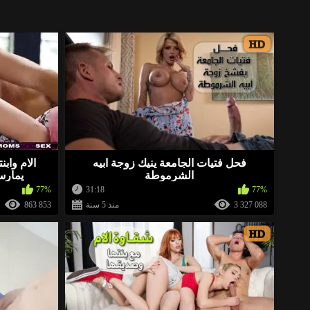
HD
https://ja.cat/arbd
«
http://xnice.fun/arb
«
فحل فتيات الجامعة ينيك زوجة ابيه
الام وابن
الشرموطة
يمارس
«
https://ja.cat/eroeg ➤ هنا يمكنك خلع ملابس أي فتاة ورؤيتها عارية) يرجى التقييم
77%
31:18
77%
3 327 088
منذ 5 سنة
863 853
HD
http://xnice.fun/arb
«