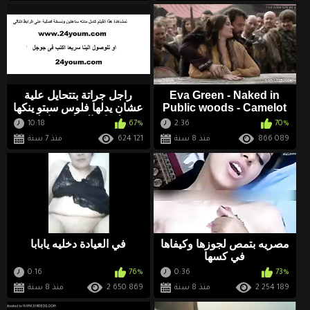
Eva Green - Naked in
راجل جراتة بتتحايل علية
Public woods - Camelot
عشان يدلها فلوس سبتو ينكها
S01E02 www.
علشان الفولوس احلى
10:18
67%
2:36
70%
866 089
منذ 8 سنة
624 121
منذ 7 سنة
مصريه بتمص لجوزها وكيفاها
في العيادة دخليه يابابا
في كسها
0:16
76%
0:36
73%
2 254 189
منذ 8 سنة
2 650 869
منذ 8 سنة