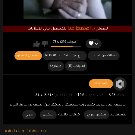
اضغط هنا
لايعمل؟..
للمشغل خالي الاعلانات
73% (219 اصوات)
لقطات من الفيديو
REPORT - ابلاغ عن مشكلة
تفاصيل الفيديو
(11) تعليقات
مشاركة
peterwexi
المدة:
6:13
مشاهدات:
1.1M
تم التقديم:
منذ 8 سنة
الوصف:
فتاه عربيه تمص زب صديقها وينيكها من الخلف في غرفه النوم
تصنيفات:
كلمات دلالية:
سكس عربي
سكس
عربي
فيديوهات مشابهة