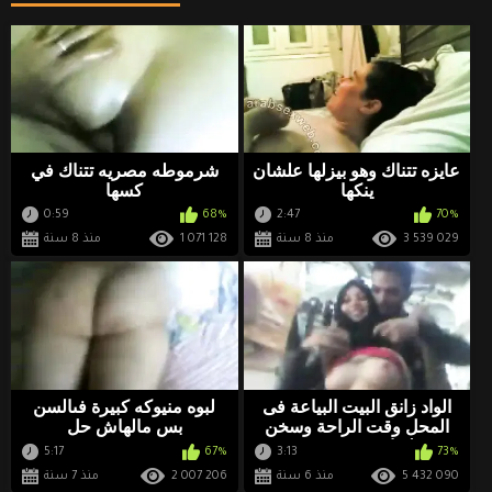
عايزه تتناك وهو بيزلها علشان
شرموطه مصريه تتناك في
ينكها
كسها
0:59
68%
2:47
70%
3 539 029
منذ 8 سنة
1 071 128
منذ 8 سنة
الواد زانق البيت البياعة فى
لبوه منيوكه كبيرة فىالسن
المحل وقت الراحة وسخن
بس مالهاش حل
عليها تقفيش وبوس
5:17
67%
3:13
73%
5 432 090
منذ 6 سنة
2 007 206
منذ 7 سنة