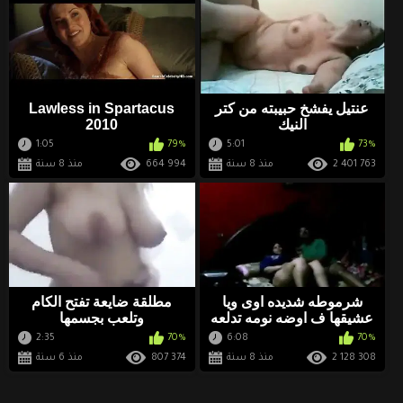
عنتيل يفشخ حبيبته من كتر
Lawless in Spartacus
النيك
2010
1:05
79%
5:01
73%
2 401 763
منذ 8 سنة
664 994
منذ 8 سنة
شرموطه شديده اوى ويا
مطلقة ضايعة تفتح الكام
عشيقها ف اوضه نومه تدلعه
وتلعب بجسمها
وتكيفه نياكه والواد يصور
2:35
70%
6:08
70%
2 128 308
منذ 8 سنة
807 374
منذ 6 سنة