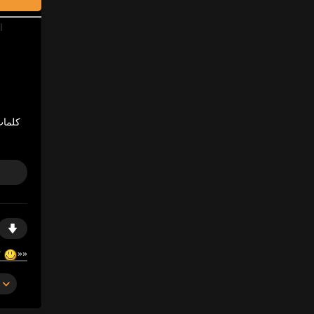
ا
كلمات
https://gosex69/vw8by
«
«