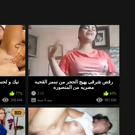
https://gosex69/ff1jv
«
«
https://ja.cat/arba
«
https://ja.cat/arbd
«
رقص شرقى يهيج الحجر من سمر القحبه
نيك و لح
مصريه من المنصوره
http://xnice.fun/arb
«
77%
2:13
63%
991 646
منذ 6 سنة
266 644
HD
«
https://ja.cat/eroeg ➤ هنا يمكنك خلع ملابس أي فتاة ورؤيتها عارية) يرجى التقييم