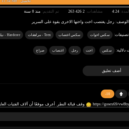
11.34 Mb : تحميل
لمدة:
4:24
مشاهدات:
2 426 263
تم التقديم:
منذ 8 سنة
الوصف:
رجل يغتصب اخت واختها الاخرى بقوة على السرير
تصنيفات:
سكس اخوات
سكس اغتصاب
Teen - مراهقات
Hardcore - نيك قاسي
 دلالية:
سكس
اخت
رجل
اغتصاب
صراخ
أضف تعليق
-10
وقف قبالة النطر. أعرف موقعًا أن آلاف الفتيات العا
0