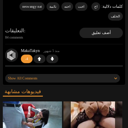
كلمات دلالية:
اخ
اخت
اخته
نائمة
neswangy nat
الخلف
التعليقات
أضف تعليق
84 comments
MakaTakyn
منذ 5 شهور
-4
«
«
https://gosex69/saztt
وقف قبالة النطر. أعرف موقعًا
أن آلاف الفتيات العازبات ينتظرن ممارسة الجنس. انظروا
Show All Comments
إليهم»
»
فيديوهات مشابهة
MakaTakyn
منذ 5 شهور
-1
«
«
https://gosex69/y493l
وقف قبالة النطر. أعرف
موقعًا أن آلاف الفتيات العازبات ينتظرن ممارسة الجنس.
انظروا إليهم»
»