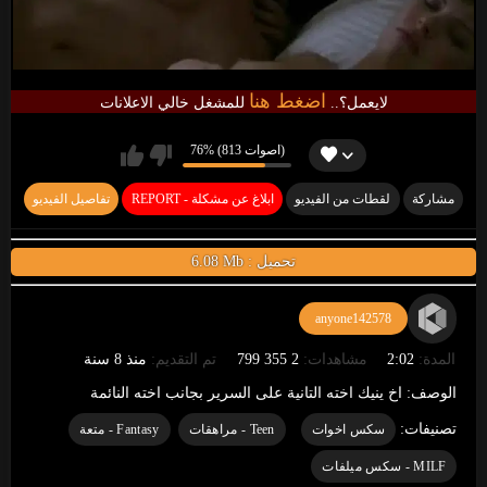
اضغط هنا
لايعمل؟..
للمشغل خالي الاعلانات
76% (813 اصوات)
مشاركة
لقطات من الفيديو
REPORT - ابلاغ عن مشكلة
تفاصيل الفيديو
6.08 Mb : تحميل
anyone142578
المدة:
2:02
مشاهدات:
2 355 799
تم التقديم:
منذ 8 سنة
الوصف:
اخ ينيك اخته التانية على السرير بجانب اخته النائمة
تصنيفات:
سكس اخوات
Teen - مراهقات
Fantasy - متعة
MILF - سكس ميلفات