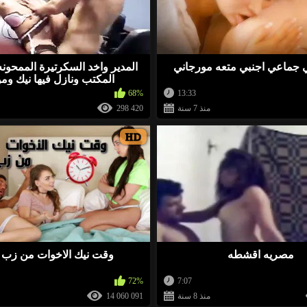
-11
وقف قبالة النطر. أعرف موقعًا أن آلاف الفتيات العازبات
ي جماعي اجنبي متعه مورجاني
المدير واخد السكرتيرة الممحون
-8
المكتب ونازل فيها نيك ومو
68%
13:33
كيني زب نار 00963930452314
»
منذ 7 سنة
298 420
HD
-1
0
وقف قبالة النطر. أعرف موقعًا أن آلاف الفتيات العازبات
مصريه اقشطه
وقت نيك الاخوات من زب 
-13
72%
7:07
منذ 8 سنة
14 060 091
وقف قبالة النطر. أعرف موقعًا أن آلاف الفتيات العازبات