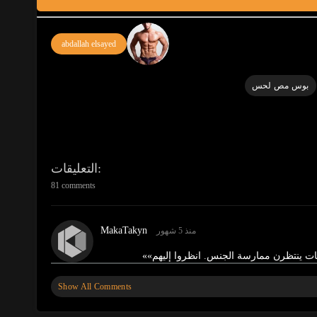
abdallah elsayed
بوس مص لحس
التعليقات
81 comments
MakaTakyn
منذ 5 شهور
بات ينتظرن ممارسة الجنس. انظروا إليهم»
»
Show All Comments
MakaTakyn
منذ 5 شهور