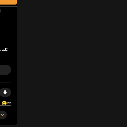
ا
كلمات
https://gosex69/i60rd
«
«