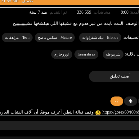
31.55 Mb : تحميل
لمدة:
8:00
مشاهدات:
559 336
تم التقديم:
منذ 7 سنة
الوصف:
البنت نايمة من غير هدوم مع عشيقها اللي هيفشخها فشيييييييييخ
تصنيفات:
Blonde - نيك شقراوات
Mature - سكس ناضج
Teen - مراهقات
 دلالية:
شرموطة
freearabsex
اوروجازم
أضف تعليق
-2
وقف قبالة النطر. أعرف موقعًا أن آلاف الفتيات العاز
0