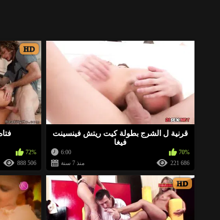
https://gosex69/g6p71
«
«
HD
https://gosex69/kmac3
«
«
https://gosex69/5j78m
«
«
قرنية ل الشرج بطولة كيت ريتش فينسينت
فتاه
فيغا
https://ja.cat/arba
«
72%
6:00
70%
221 686
منذ 7 سنة
888 506
HD
https://ja.cat/arbd
«