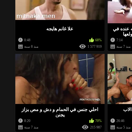
BellaWow
منذ 1 سنة
 ينتظرن ممارسة الجنس. انظروا إليهم
»
ه عنده في
علا غانم هايجه
ahmad00963930452314
منذ 1 سنة
لعها
0:48
68%
7:14
منذ 7 سنة
1 577 919
منذ 8 سنة
eroeg
منذ 1 سنة
»
BellaWow
منذ 1 سنة
 ينتظرن ممارسة الجنس. انظروا إليهم
»
الاب
احلي جنس في الحمام و دش و مص بزاز
يجنن
BellaWow
منذ 2 سنة
8:20
70%
26:46
منذ 5 سنة
215 987
منذ 7 سنة
 ينتظرن ممارسة الجنس. انظروا إليهم
»