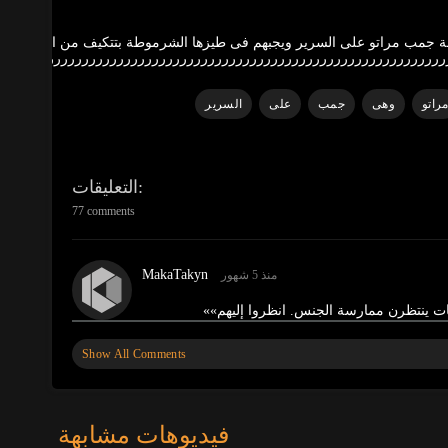
يمة جمب مراتو على السرير ويجبهم فى طيزها الشرموطة بتتكيف من الزب جامد
رررررررررررررررررررررررررررررررررررررررررررررررررررررررررررررررر
راتو
وهى
جمب
على
السرير
التعليقات
77 comments
MakaTakyn
منذ 5 شهور
بات ينتظرن ممارسة الجنس. انظروا إليهم»
»
Show All Comments
BellaWow
منذ 6 شهور
نتظرن ممارسة الجنس. انظروا إليهم
»
فيديوهات مشابهة