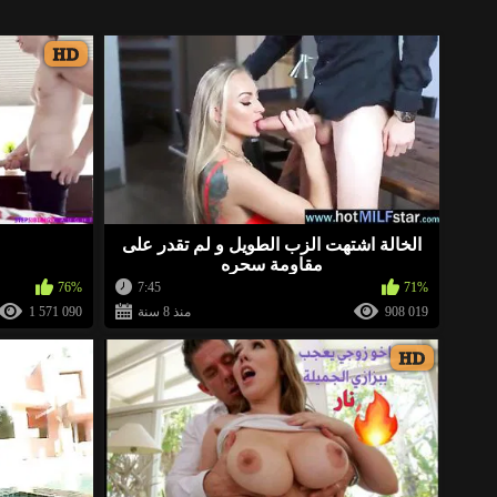
HD
https://ja.cat/arbd
«
http://xnice.fun/arb
«
الخالة اشتهت الزب الطويل و لم تقدر على
مقاومة سحره
«
https://ja.cat/eroeg ➤ هنا يمكنك خلع ملابس أي فتاة ورؤيتها عارية) يرجى التقييم
76%
7:45
71%
908 019
منذ 8 سنة
1 571 090
HD
http://xnice.fun/arb
«
http://xfind.site/arb
«