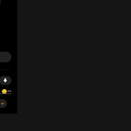
ا
https://gosex69/tvajn
«
«
https://ja.cat/arba
«