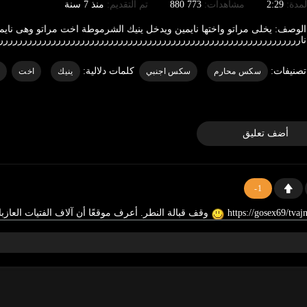
لمدة:
2:29
مشاهدات:
773 880
تم التقديم:
منذ 7 سنة
الوصف:
يخلى مراتو واختها نايمين ويدخل ينيك الشرموطة اخت مراتو وهى نا
ناررررررررررررررررررررررررررررررررررررررررررررررررررررررررررررررر
تصنيفات:
كلمات دلالية:
سكس محارم
سكس اجنبي
ينيك
اخت
م
أضف تعليق
-1
وقف قبالة النطر. أعرف موقعًا أن آلاف الفتيات العاز
-3
وقف قبالة النطر. أعرف موقعًا أن آلاف الفتيات العازبات ي