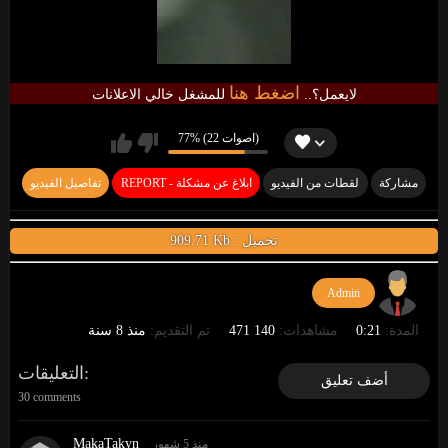
اضغط هنا
لايعمل؟..
للمشغل خالي الاعلانات
77% (22 اصوات)
مشاركة
لقطات من الفيديو
REPORT - ابلاغ عن مشكلة
تفاصيل الفيديو
909.71 Kb : تحميل
Admin
المدة:
0:21
مشاهدات:
140 471
تم التقديم:
منذ 8 سنة
التعليقات
أضف تعليق
30 comments
MakaTakyn
منذ 5 شهور