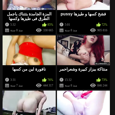
إليهم
»
BellaWow
منذ 2 سنة
فشخ كسها و طيزها pussy
المزة الجامدة بتتناك باجمل
الطرق فى طيزها وكسها
0
5:32
85%
5:01
72%
«
http://xcool.site/arb
وقف قبالة النطر. أعرف موقعًا
905 816
منذ 8 سنة
330 665
منذ 8 سنة
أن آلاف الفتيات العازبات ينتظرن ممارسة الجنس. انظروا
إليهم
»
BellaWow
منذ 2 سنة
0
«
http://xcool.site/arb
وقف قبالة النطر. أعرف موقعًا
منتاكة ببزاز كبيرة وشعراحمر
نافورة لبن من كسها
أن آلاف الفتيات العازبات ينتظرن ممارسة الجنس. انظروا
إليهم
»
3:31
76%
15:32
73%
846 244
منذ 8 سنة
444 317
منذ 7 سنة
BellaWow
منذ 2 سنة
-1
«
http://topflirt.fun/arb
وقف قبالة النطر. أعرف موقعًا
أن آلاف الفتيات العازبات ينتظرن ممارسة الجنس. انظروا
إليهم
»