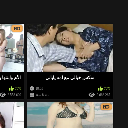
https://gosex69/mbf7v
«
«
HD
https://gosex69/ht0r3
«
«
https://ja.cat/arba
«
سكس خيالي مع امه ياباني
الأم وابنته
https://ja.cat/arbd
«
75%
10:05
76%
2 666 267
منذ 8 سنة
2 553 629
HD
«
عاوز س
وتليجرام 01229546353 عاوز واحده تكون فعلا عندها استع