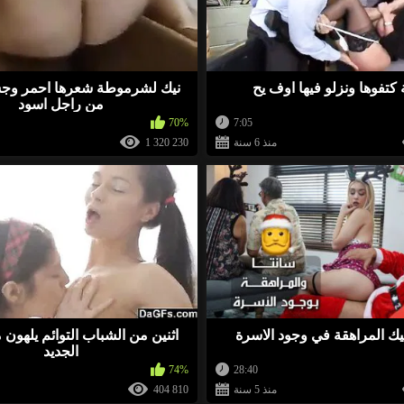
-35
وقف قبالة النطر. أعرف موقعًا أن آلاف الفتيات العازبات
ة كتفوها ونزلو فيها اوف يح
نيك لشرموطة شعرها احمر وج
من راجل اسود
70%
7:05
-13
منذ 6 سنة
1 320 230
-15
وقف قبالة النطر. أعرف موقعًا أن آلاف الفتيات العازبات
-25
نيك المراهقة في وجود الاسرة
اثنين من الشباب التوائم يلهون
وقف قبالة النطر. أعرف موقعًا أن آلاف الفتيات العازبات
الجديد
74%
28:40
منذ 5 سنة
404 810
-27