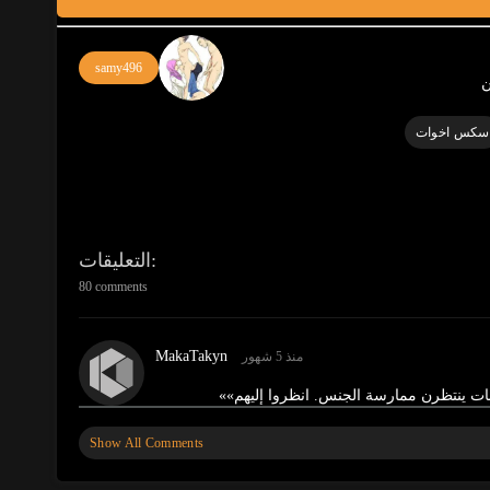
samy496
ن
سكس اخوات
التعليقات
80 comments
MakaTakyn
منذ 5 شهور
بات ينتظرن ممارسة الجنس. انظروا إليهم»
»
Show All Comments
MakaTakyn
منذ 5 شهور