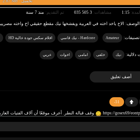
2.87 Mb : تحميل
لمدة:
1:15
مشاهدات:
3 505 035
تم التقديم:
منذ 7 سنة
الوصف:
الاخ ياخد اخته في العربية ويفشخها نيك مقطع حقيقي اخ واخته مصريي
تصنيفات:
Amateur
Hardcore - نيك قاسي
افلام سكس جودة عالية HD
 دلالية:
نيك
خلفى
امامى
اخوات
عربي
أضف تعليق
-51
وقف قبالة النطر. أعرف موقعًا أن آلاف الفتيات العاز
0