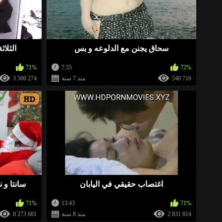
http://xnice.fun/arb
«
سحاق يجنن مع الدلوعه و بس
الثلاث
71%
7:35
72%
548 716
منذ 7 سنة
3 560 274
«
https://ja.cat/eroeg ➤ هنا يمكنك خلع ملابس أي فتاة ورؤيتها عارية) يرجى التقييم
HD
http://xnice.fun/arb
«
اغتصاب حقيقي في اليابان
سانتا و 
http://xfind.site/arb
«
71%
13:43
71%
2 831 814
منذ 8 سنة
8 273 681