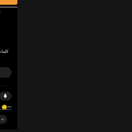
ا
كلمات
https://gosex69/eontp
«
«