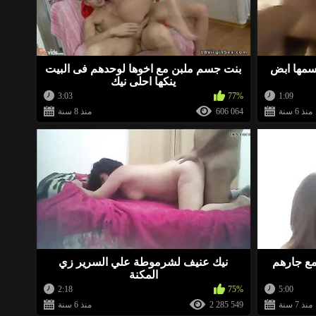
BellaWow
منذ 1 سنة
 ينتظرن ممارسة الجنس. انظروا إليهم
»
سمها ابض
بنت جسم ملبن مع اخوها لوحدهم فى البيت
ينكها احلى نيك
3:03
77%
1:09
eroeg
منذ 1 سنة
منذ 6 سنة
606 064
منذ 8 سنة
»
BellaWow
منذ 1 سنة
 ينتظرن ممارسة الجنس. انظروا إليهم
»
BellaWow
منذ 2 سنة
 مع جارهم
نيك عنيف لشرموطة علي السرير زي
 ينتظرن ممارسة الجنس. انظروا إليهم
»
المكنة
2:18
75%
5:00
منذ 7 سنة
2 285 549
منذ 6 سنة
BellaWow
منذ 2 سنة