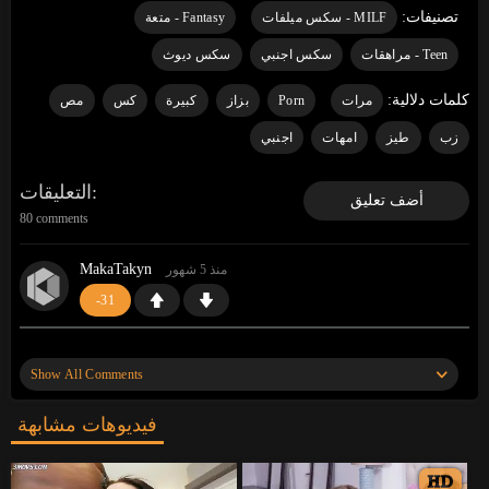
تصنيفات:
MILF - سكس ميلفات
Fantasy - متعة
Teen - مراهقات
سكس اجنبي
سكس ديوث
كلمات دلالية:
مرات
Porn
بزاز
كبيرة
كس
مص
زب
طيز
امهات
اجنبي
التعليقات
أضف تعليق
80 comments
MakaTakyn
منذ 5 شهور
-31
«
«
https://gosex69/m3stm
وقف قبالة النطر. أعرف
موقعًا أن آلاف الفتيات العازبات ينتظرن ممارسة الجنس.
Show All Comments
انظروا إليهم»
»
فيديوهات مشابهة
MakaTakyn
منذ 5 شهور
0
HD