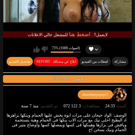
اضغط هنا
لايعمل؟..
للمشغل خالي الاعلانات
75% (1688 اصوات)
مشاركة
لقطات من الفيديو
REPORT - ابلاغ عن مشكلة
تفاصيل الفيديو
103.32 Mb : تحميل
abanobpepopop11
المدة:
24:33
مشاهدات:
3 122 072
تم التقديم:
منذ 7 سنة
الوصف:
الواد حيحان على مرات ابوة يخش عليها الحمام وينكها بزاهزها
اد البطيخ احلى نيك مع مرات الاب ينكها فى الحمام وهية بتستحمة
ويافش فى بزازها وهينكها فى كسها ويمصلها كسها واوضاع مثير فى
الحمام ونيك يسخن اح