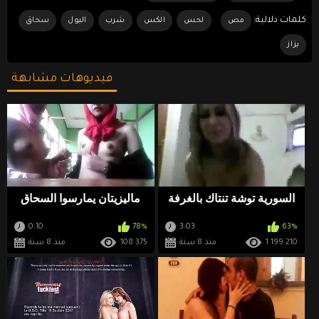
كلمات دلالية:
مص
لحس
الكس
شرب
البول
سحاق
بزاز
فيديوهات مشابهة
السورية توشة تنتاك بالغرفة
ماليزيتان يمارسوا السحاق
0:10
78%
3:03
63%
1 199 210
منذ 8 سنة
108 375
منذ 8 سنة