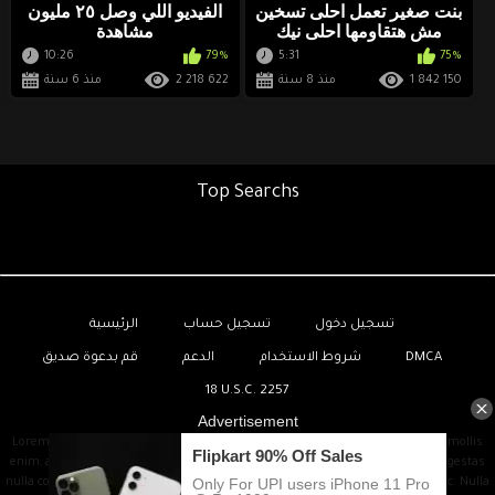
بنت صغير تعمل احلى تسخين
الفيديو اللي وصل ٢٥ مليون
مش هتقاومها احلى نيك
مشاهدة
10:26
79%
5:31
75%
1 842 150
منذ 8 سنة
2 218 622
منذ 6 سنة
Top Searchs
تسجيل دخول
تسجيل حساب
الرئيسية
DMCA
شروط الاستخدام
الدعم
قم بدعوة صديق
18 U.S.C. 2257
Lorem ipsum dolor sit amet, consectetur adipiscing elit. Proin pellentesque mollis
enim, at vulputate odio mollis sed. Praesent vestibulum tempor augue, vel egestas
nulla commodo quis. In hac habitasse platea dictumst. Nam non tempor nunc. Nulla