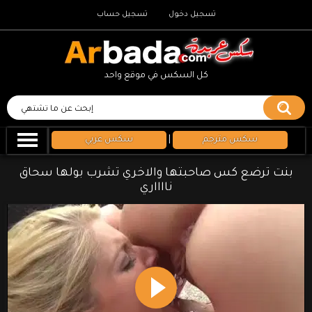
تسجيل دخول
تسجيل حساب
كل السكس في موقع واحد
سكس مترجم
|
سكس عربي
بنت ترضع كس صاحبتها والاخري تشرب بولها سحاق
نااااري