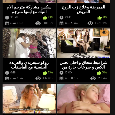
الممرضة وعلاج زب الزوج
سكس مشاركة مترجم الام
المريض
النيك مع ابنتها مترجم
30:58
73%
29:15
71%
1 978 450
منذ 5 سنة
1 813 175
منذ 5 سنة
HD
شراميط سحاق و احلى لحس
روكو سيفريدي والعربدة
الكس و صرخات حارة من
الجنسية مع الفاسقات
اللذة
المذهلة عاشقين النيك الخلفى
6:19
73%
10:00
74%
253 742
منذ 8 سنة
432 635
منذ 6 سنة