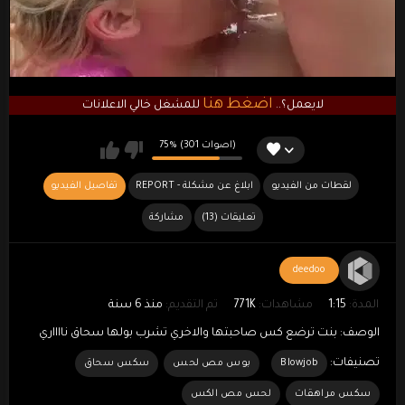
اضغط هنا
لايعمل؟..
للمشغل خالي الاعلانات
75% (301 اصوات)
لقطات من الفيديو
REPORT - ابلاغ عن مشكلة
تفاصيل الفيديو
(13) تعليقات
مشاركة
deedoo
المدة:
1:15
مشاهدات:
771K
تم التقديم:
منذ 6 سنة
الوصف:
بنت ترضع كس صاحبتها والاخري تشرب بولها سحاق نااااري
تصنيفات:
Blowjob
بوس مص لحس
سكس سحاق
سكس مراهقات
لحس مص الكس