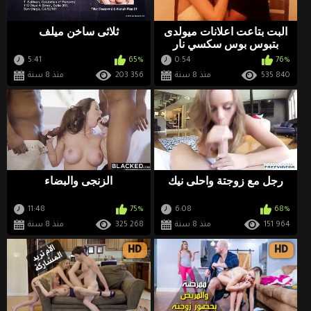
البت بتاعت اعلانات ميولدى
ثلاثى ساخن ميلف
بتبوس بوس سكسي نار
5:41
65%
0:54
76%
535 840
منذ 8 سنة
203 356
منذ 8 سنة
رجل مع زوجتة واحلى نيك
الزنجى والبضاء
11:48
75%
6:08
68%
151 964
منذ 8 سنة
325 268
منذ 8 سنة
HD
HD