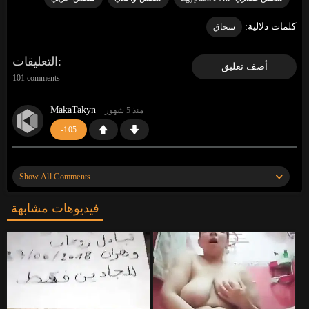
كلمات دلالية:
سحاق
التعليقات
أضف تعليق
101 comments
MakaTakyn
منذ 5 شهور
-105
«
«
https://gosex69/ahc0o
وقف قبالة النطر. أعرف
موقعًا أن آلاف الفتيات العازبات ينتظرن ممارسة الجنس.
Show All Comments
انظروا إليهم»
»
فيديوهات مشابهة
MakaTakyn
منذ 5 شهور
-1
«
«
https://gosex69/kr3j6
وقف قبالة النطر. أعرف
موقعًا أن آلاف الفتيات العازبات ينتظرن ممارسة الجنس.
انظروا إليهم»
»
BellaWow
منذ 6 شهور