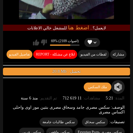
اضغط هنا
لايعمل؟..
للمشغل خالي الاعلانات
69% (2109 اصوات)
مشاركة
لقطات من الفيديو
REPORT - ابلاغ عن مشكلة
تفاصيل الفيديو
20.8 Mb : تحميل
ملك السكس
المدة:
5:21
مشاهدات:
11 619 712
تم التقديم:
منذ 6 سنة
الوصف:
سكس مصرى جامد وسحاق مصرى بنتين موز اوى واحلى
اكساس مصرى
تصنيفات:
سكس سحاق
سكس طالبات جامعة
سكس مصري -Egyptian Porn
سكس واقعي
سكس عربي