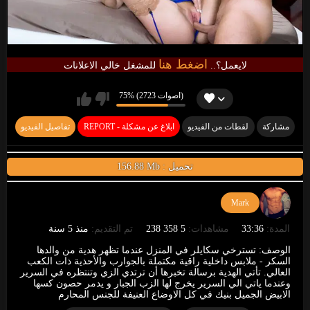
اضغط هنا
لايعمل؟..
للمشغل خالي الاعلانات
75% (2723 اصوات)
مشاركة
لقطات من الفيديو
REPORT - ابلاغ عن مشكلة
تفاصيل الفيديو
156.88 Mb : تحميل
Mark
المدة:
33:36
مشاهدات:
5 358 238
تم التقديم:
منذ 5 سنة
الوصف:
تسترخي سكايلر في المنزل عندما تظهر هدية من والدها
السكر - ملابس داخلية راقية مكتملة بالجوارب والأحذية ذات الكعب
العالي. تأتي الهدية برسالة تخبرها أن ترتدي الزي وتنتظره في السرير
وعندما ياتي الي السرير يخرج لها الزب الجبار و يدمر حصون كسها
الابيض الجميل بنيك في كل الاوضاع العنيفة للجنس المحارم