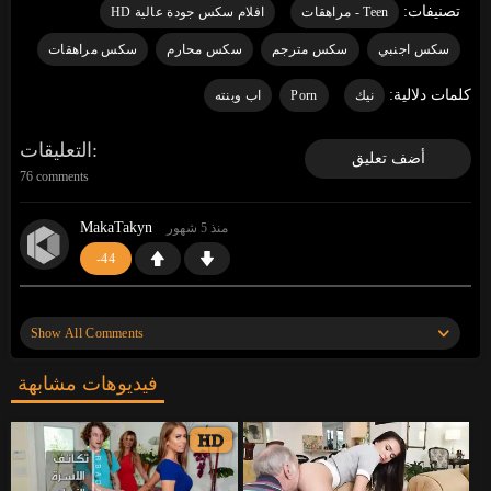
تصنيفات:
Teen - مراهقات
افلام سكس جودة عالية HD
سكس اجنبي
سكس مترجم
سكس محارم
سكس مراهقات
كلمات دلالية:
نيك
Porn
اب وبنته
التعليقات
أضف تعليق
76 comments
MakaTakyn
منذ 5 شهور
-44
«
«
https://gosex69/af6q3
وقف قبالة النطر. أعرف
موقعًا أن آلاف الفتيات العازبات ينتظرن ممارسة الجنس.
Show All Comments
انظروا إليهم»
»
فيديوهات مشابهة
MakaTakyn
منذ 5 شهور
-2
HD
«
«
https://gosex69/rajt2
وقف قبالة النطر. أعرف موقعًا
أن آلاف الفتيات العازبات ينتظرن ممارسة الجنس. انظروا