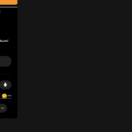
ا
تصنيف
https://gosex69/z45kw
«
«
https://ja.cat/arba
«