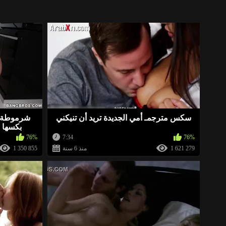
https://ja.cat/arbd
«
«
https://ja.cat/egnu ➤ هن­­­­ا يم­ك­­­­­نك خ­­لع­­ ملابس ­­­­­أي فتاة ورؤيتها ­­­­­عاري­ة) ير­جى التقييم
سكس مترجمـ أمي الجديدة تريد أن تنيكني
شرموطة ب
بكسها 
http://xnice.fun/arb
«
76%
7:34
76%
1 621 279
منذ 6 سنة
1 350 855
«
https://ja.cat/eroeg ➤ هنا يمكنك خلع ملابس أي فتاة ورؤيتها عارية) يرجى التقييم