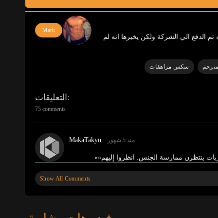
Mark
 تم الدفع الي الشركة ولكن يخبرها انه لم
ترجم
سكس مراهقات
التعليقات
75 comments
MakaTakyn
منذ 5 شهور
زبات ينتظرن ممارسة الجنس. انظروا إليهم»
»
Show All Comments
BellaWow
منذ 6 شهور
نتظرن ممارسة الجنس. انظروا إليهم
»
فيديوهات مشابهة