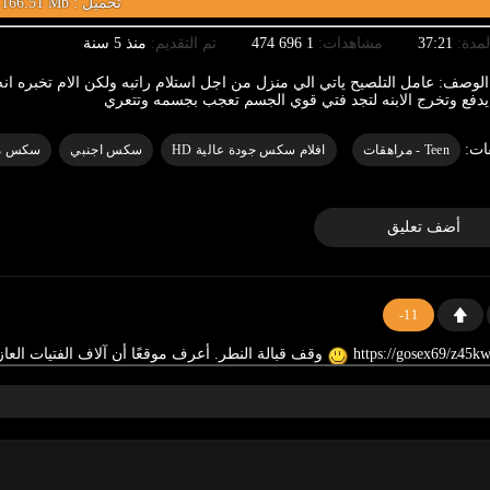
166.51 Mb : تحميل
لمدة:
37:21
مشاهدات:
1 696 474
تم التقديم:
منذ 5 سنة
الوصف:
عامل التلصيح ياتي الي منزل من اجل استلام راتبه ولكن الام تخبره انه
يدفع وتخرج الابنه لتجد فتي قوي الجسم تعجب بجسمه وتتعري
ات:
Teen - مراهقات
افلام سكس جودة عالية HD
سكس اجنبي
سكس م
أضف تعليق
-11
وقف قبالة النطر. أعرف موقعًا أن آلاف الفتيات العا
-2
وقف قبالة النطر. أعرف موقعًا أن آلاف الفتيات العازبات ي